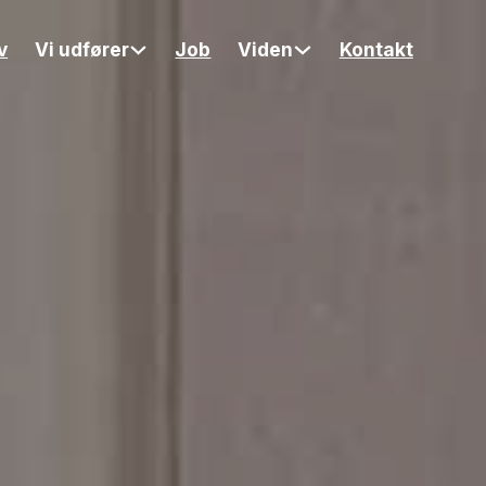
v
Vi udfører
Job
Viden
Kontakt