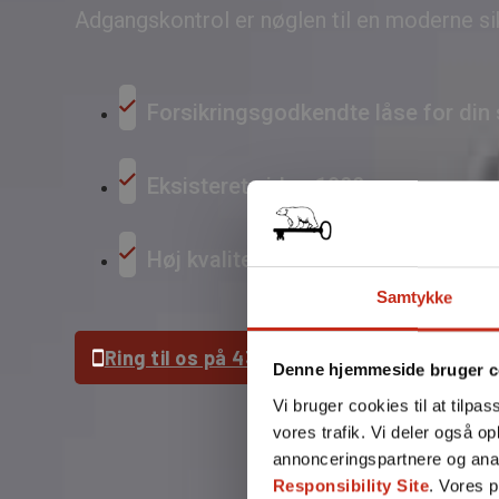
Adgangskontrol er nøglen til en moderne s
Forsikringsgodkendte låse for din
Eksisteret siden 1988
Høj kvalitet og service hver gang!
Samtykke
Ring til os på 43 52 99 66
Denne hjemmeside bruger c
Vi bruger cookies til at tilpas
vores trafik. Vi deler også 
annonceringspartnere og ana
Responsibility Site
. Vores 