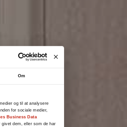
rn
Om
 medier og til at analysere
iler (max 5)
nden for sociale medier,
es Business Data
 givet dem, eller som de har