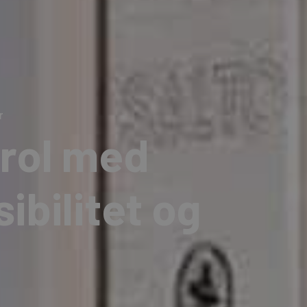
Vi vend
r
rol med
ibilitet og