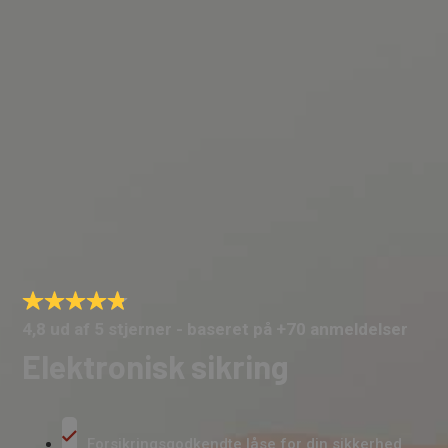
4,8 ud af 5 stjerner - baseret på +70 anmeldelser
Elektronisk sikring
Forsikringsgodkendte låse for din sikkerhed