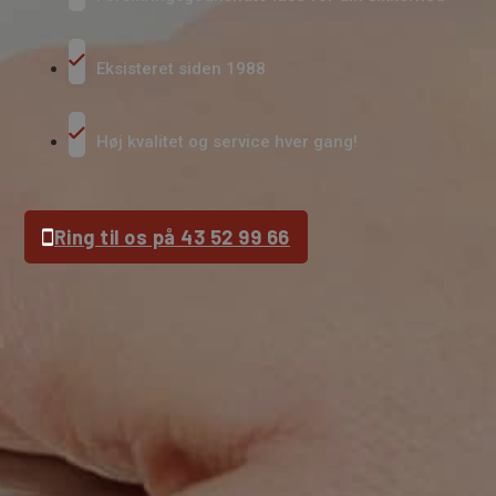
Eksisteret siden 1988
Høj kvalitet og service hver gang!
Ring til os på 43 52 99 66
Få et tilbud
Vi vender tilbage hurtigst muligt.