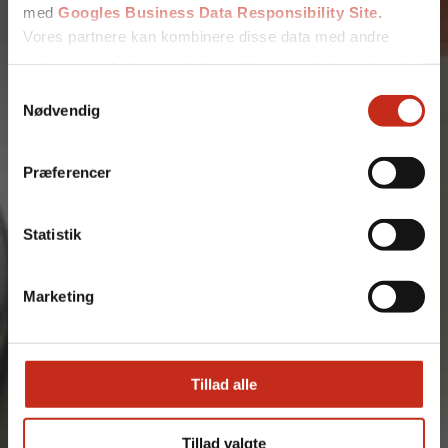
med
Googles Business Data Responsibility Site
.
Vores partnere kan kombinere disse data med andre
oplysninger, du har givet dem, eller som de har indsamlet
fra din brug af deres tjenester.
Samtykkevalg
Nødvendig
Se Cookie & Privatlivspolitik
her
Præferencer
Statistik
Tilføj filer (max 5)
Marketing
Bliv kontaktet
Tillad alle
Tillad valgte