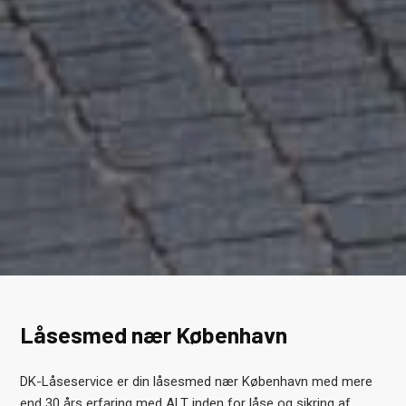
Låsesmed nær København
DK-Låseservice er din låsesmed nær København med mere
end 30 års erfaring med ALT inden for låse og sikring af