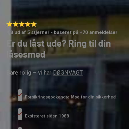
4,8 ud af 5 stjerner - baseret på +70 anmeldelser
Er du låst ude? Ring til din
låsesmed
Bare rolig – vi har
DØGNVAGT
Forsikringsgodkendte låse for din sikkerhed
Eksisteret siden 1988