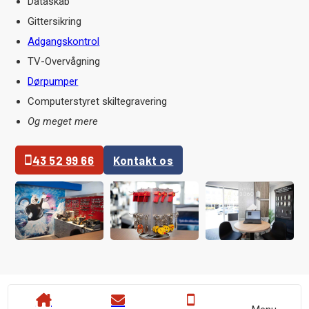
Dataskab
Gittersikring
Adgangskontrol
TV-Overvågning
Dørpumper
Computerstyret skiltegravering
Og meget mere
43 52 99 66
Kontakt os