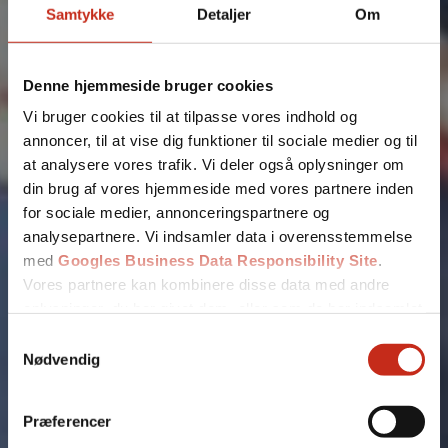
Samtykke
Detaljer
Om
Fjern
Denne hjemmeside bruger cookies
Vi bruger cookies til at tilpasse vores indhold og
annoncer, til at vise dig funktioner til sociale medier og til
at analysere vores trafik. Vi deler også oplysninger om
din brug af vores hjemmeside med vores partnere inden
for sociale medier, annonceringspartnere og
analysepartnere. Vi indsamler data i overensstemmelse
med
Googles Business Data Responsibility Site
.
Vores partnere kan kombinere disse data med andre
oplysninger, du har givet dem, eller som de har indsamlet
fra din brug af deres tjenester.
Samtykkevalg
Nødvendig
Se Cookie & Privatlivspolitik
her
Tilføj filer (max 5)
Præferencer