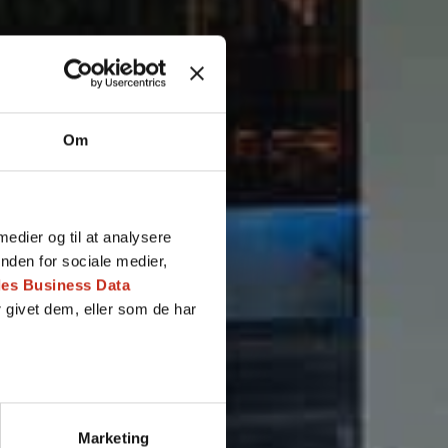
Om
 medier og til at analysere
nden for sociale medier,
es Business Data
iler (max 5)
 givet dem, eller som de har
v kontaktet
Marketing