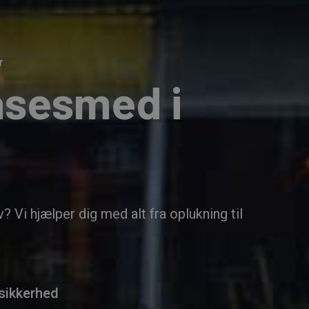
r
åsesmed i
 Vi hjælper dig med alt fra oplukning til
Fje
 sikkerhed