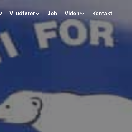
v
Vi udfører
Job
Viden
Kontakt