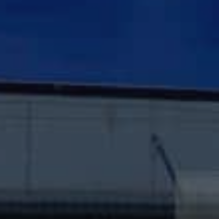
t tilbud
er tilbage hurtigst muligt.