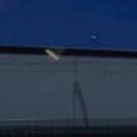
Få e
Vi vend