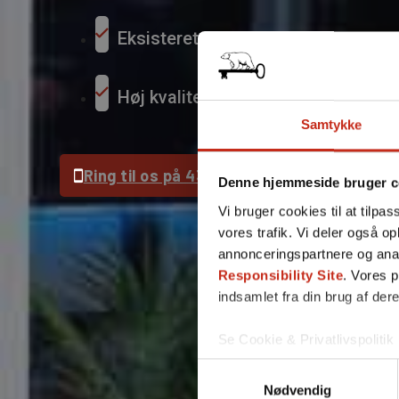
Eksisteret siden 1988
Høj kvalitet og service hver gang!
Samtykke
Ring til os på 43 52 99 66
Denne hjemmeside bruger c
Vi bruger cookies til at tilpas
vores trafik. Vi deler også 
annonceringspartnere og ana
Responsibility Site
. Vores 
indsamlet fra din brug af dere
Se Cookie & Privatlivspolitik
Samtykkevalg
Nødvendig