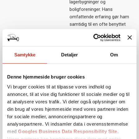
lagerbygninger og
boligforeninger. Hans
omfattende erfaring gør ham
samtidig til en ofte benyttet
ekspertkilde i artikler om
fremtidens digitale
låseteknologi.
Samtykke
Detaljer
Om
Denne hjemmeside bruger cookies
Vi bruger cookies til at tilpasse vores indhold og
annoncer, til at vise dig funktioner til sociale medier og til
Vi løser bl.a. opgaver i
Taastrup
|
Albertslund
|
Roskilde
at analysere vores trafik. Vi deler også oplysninger om
|
Vallensbæk
|
Ishøj
|
Greve
|
Glostrup
|
Smørum
|
Ballerup
din brug af vores hjemmeside med vores partnere inden
|
Måløv
|
Hareskov
|
Skovlunde
|
København
for sociale medier, annonceringspartnere og
analysepartnere. Vi indsamler data i overensstemmelse
med
Googles Business Data Responsibility Site
.
DK-Låseservice I/S
Vores partnere kan kombinere disse data med andre