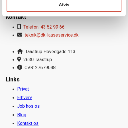
Søndag
Lukket
Afvis
Kontakt
Telefon: 43 52 99 66
teknik@dk-laaseservice.dk
Taastrup Hovedgade 113
2630 Taastrup
CVR: 27679048
Links
Privat
Erhverv
Job hos os
Blog
Kontakt os