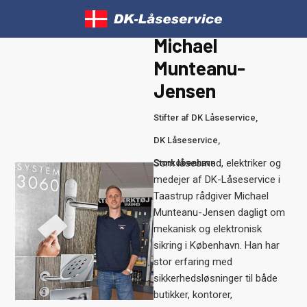
Spring til hovedindhold
Spring til sidefod
Michael
Munteanu-
Jensen
Stifter af DK Låseservice,
DK Låseservice,
Som låsesmed, elektriker og
Storkøbenhavn
medejer af DK-Låseservice i
Taastrup rådgiver Michael
Munteanu-Jensen dagligt om
mekanisk og elektronisk
sikring i København. Han har
stor erfaring med
sikkerhedsløsninger til både
butikker, kontorer,