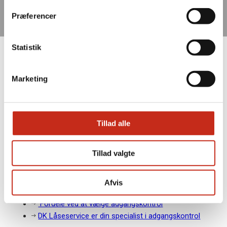
Præferencer
Statistik
Adgangskontrol giver
sikkerhed og fleksibilitet
Marketing
til din ejendom
19. februar 2025
/
Blog
Tillad alle
Tillad valgte
Indholdsfortegnelse
Hvad er adgangskontrol?
Afvis
Forskellige typer adgangskontrolsystemer
Fordele ved at vælge adgangskontrol
DK Låseservice er din specialist i adgangskontrol