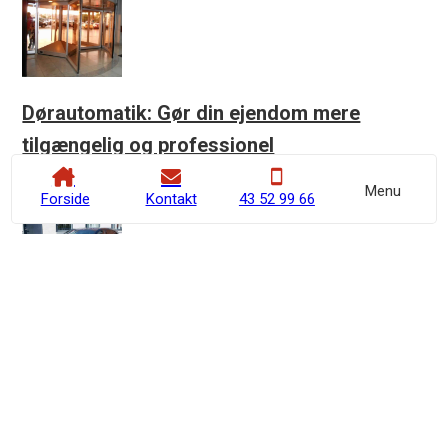
Dørautomatik: Gør din ejendom mere
tilgængelig og professionel
25. februar 2026, 0 kommentarer,
Blog
Menu
Forside
Kontakt
43 52 99 66
Guide: Alt du skal vide om elektronisk
adgangskontrol til erhverv
9. januar 2026, 0 kommentarer,
Blog