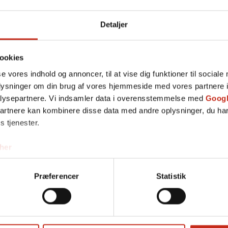
small-custom_margin='' av-small-custom_margin_sync='true'
av-mini-custom_margin='' av-mini-custom_margin_sync='true'…
Detaljer
ookies
se vores indhold og annoncer, til at vise dig funktioner til sociale
oplysninger om din brug af vores hjemmeside med vores partnere i
lysepartnere. Vi indsamler data i overensstemmelse med
Googl
partnere kan kombinere disse data med andre oplysninger, du har
s tjenester.
her
Præferencer
Statistik