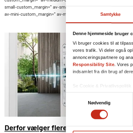
small-custom_margin='' av-small-custom_margin_sync='true'
av-mini-custom_margin='' av-mini-custom_margin_sync='true'…
Samtykke
Denne hjemmeside bruger c
Vi bruger cookies til at tilpas
vores trafik. Vi deler også 
annonceringspartnere og ana
Responsibility Site
. Vores 
indsamlet fra din brug af dere
Se Cookie & Privatlivspolitik
Samtykkevalg
Nødvendig
Derfor vælger flere virksomheder