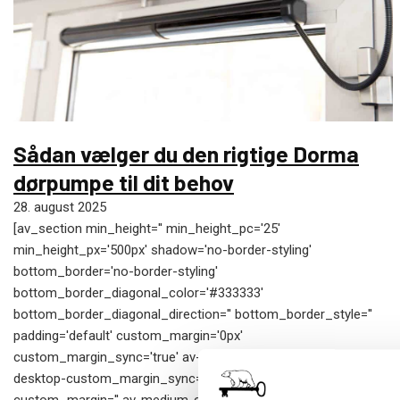
Sådan vælger du den rigtige Dorma
dørpumpe til dit behov
28. august 2025
[av_section min_height='' min_height_pc='25'
min_height_px='500px' shadow='no-border-styling'
bottom_border='no-border-styling'
bottom_border_diagonal_color='#333333'
bottom_border_diagonal_direction='' bottom_border_style=''
padding='default' custom_margin='0px'
custom_margin_sync='true' av-desktop-custom_margin='' av-
desktop-custom_margin_sync='true' av-medium-
custom_margin='' av-medium-custom_margin_sync='true' av-