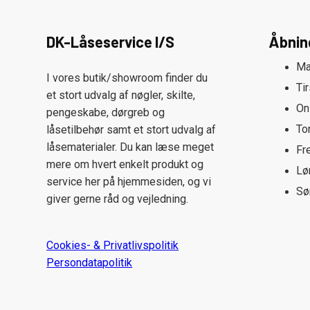
DK-Låseservice I/S
Åbnin
Ma
I vores butik/showroom finder du
Ti
et stort udvalg af nøgler, skilte,
On
pengeskabe, dørgreb og
To
låsetilbehør samt et stort udvalg af
låsematerialer. Du kan læse meget
Fr
mere om hvert enkelt produkt og
Lø
service her på hjemmesiden, og vi
Sø
giver gerne råd og vejledning.
Cookies- & Privatlivspolitik
Persondatapolitik