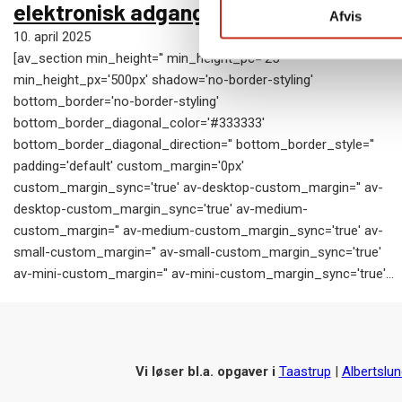
elektronisk adgangskontrol
Afvis
10. april 2025
[av_section min_height='' min_height_pc='25'
min_height_px='500px' shadow='no-border-styling'
bottom_border='no-border-styling'
bottom_border_diagonal_color='#333333'
bottom_border_diagonal_direction='' bottom_border_style=''
padding='default' custom_margin='0px'
custom_margin_sync='true' av-desktop-custom_margin='' av-
desktop-custom_margin_sync='true' av-medium-
custom_margin='' av-medium-custom_margin_sync='true' av-
small-custom_margin='' av-small-custom_margin_sync='true'
av-mini-custom_margin='' av-mini-custom_margin_sync='true'…
Vi løser bl.a. opgaver i
Taastrup
|
Albertslun