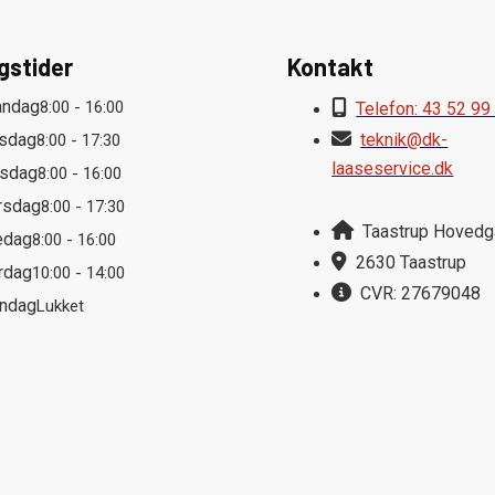
gstider
Kontakt
ndag
8:00 - 16:00
Telefon: 43 52 99
rsdag
teknik@dk-
8:00 - 17:30
laaseservice.dk
sdag
8:00 - 16:00
rsdag
8:00 - 17:30
Taastrup Hoved
edag
8:00 - 16:00
2630 Taastrup
rdag
10:00 - 14:00
CVR: 27679048
ndag
Lukket