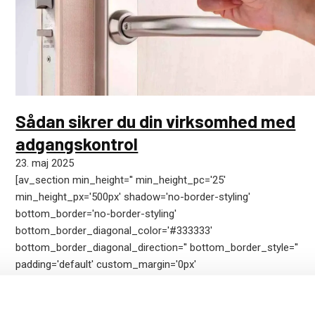
Sådan sikrer du din virksomhed med
adgangskontrol
23. maj 2025
[av_section min_height='' min_height_pc='25'
min_height_px='500px' shadow='no-border-styling'
bottom_border='no-border-styling'
bottom_border_diagonal_color='#333333'
bottom_border_diagonal_direction='' bottom_border_style=''
padding='default' custom_margin='0px'
custom_margin_sync='true' av-desktop-custom_margin='' av-
desktop-custom_margin_sync='true' av-medium-
custom_margin='' av-medium-custom_margin_sync='true' av-