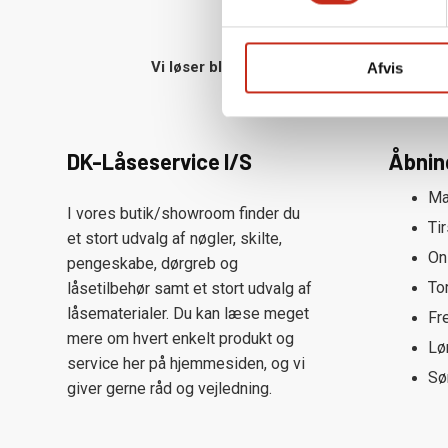
Vi løser bl.a. opgaver i
Taastrup
|
Albertslun
Afvis
DK-Låseservice I/S
Åbnin
Ma
I vores butik/showroom finder du
Ti
et stort udvalg af nøgler, skilte,
On
pengeskabe, dørgreb og
To
låsetilbehør samt et stort udvalg af
låsematerialer. Du kan læse meget
Fr
mere om hvert enkelt produkt og
Lø
service her på hjemmesiden, og vi
Sø
giver gerne råd og vejledning.