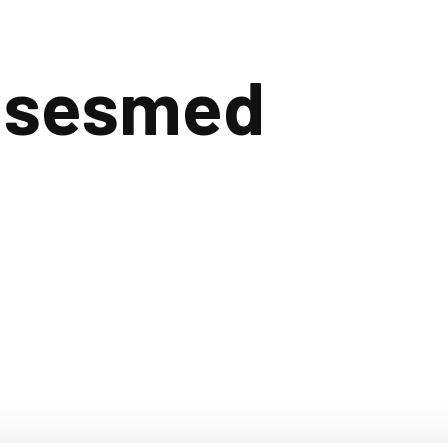
Privat
Erhver
åsesmed