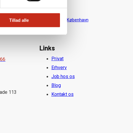
up
|
Måløv
|
Hareskov
|
Skovlunde
|
København
Tillad alle
Links
Privat
 66
Erhverv
Job hos os
Blog
gade 113
Kontakt os