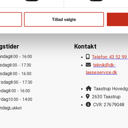
d
|
Roskilde
|
Vallensbæk
|
Ishøj
|
Greve
|
Glostrup
|
Smørum
|
Baller
Tillad valgte
gstider
Kontakt
ndag
8:00 - 16:00
Telefon: 43 52 99
rsdag
teknik@dk-
8:00 - 17:30
laaseservice.dk
sdag
8:00 - 16:00
rsdag
8:00 - 17:30
Taastrup Hoved
edag
8:00 - 16:00
2630 Taastrup
rdag
10:00 - 14:00
CVR: 27679048
ndag
Lukket