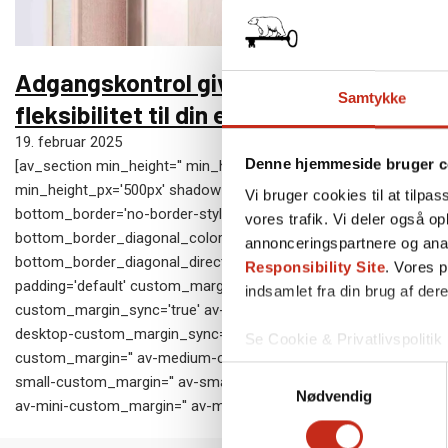
Adgangskontrol giver sikkerhed og
Samtykke
fleksibilitet til din ejendom
19. februar 2025
Denne hjemmeside bruger c
[av_section min_height='' min_height_pc='25'
min_height_px='500px' shadow='no-border-styling'
Vi bruger cookies til at tilpas
bottom_border='no-border-styling'
vores trafik. Vi deler også 
bottom_border_diagonal_color='#333333'
annonceringspartnere og ana
bottom_border_diagonal_direction='' bottom_border_style=''
Responsibility Site
. Vores 
padding='default' custom_margin='0px'
indsamlet fra din brug af dere
custom_margin_sync='true' av-desktop-custom_margin='' av-
desktop-custom_margin_sync='true' av-medium-
Se Cookie & Privatlivspolitik
custom_margin='' av-medium-custom_margin_sync='true' av-
Samtykkevalg
small-custom_margin='' av-small-custom_margin_sync='true'
Nødvendig
av-mini-custom_margin='' av-mini-custom_margin_sync='true'…